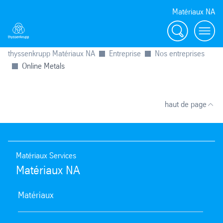
Matériaux NA
Rechercher
Toggl
thyssenkrupp Matériaux NA
Entreprise
Nos entreprises
Online Metals
haut de page
Matériaux Services
Matériaux NA
Matériaux